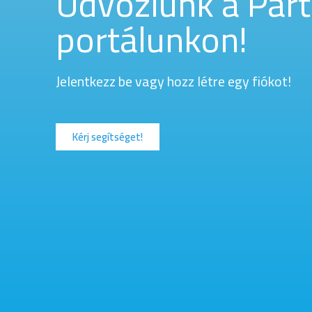
Üdvözlünk a Part
portálunkon!
Jelentkezz be vagy hozz létre egy fiókot!
Kérj segítséget!