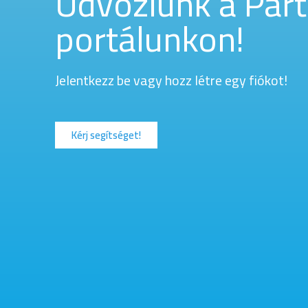
Üdvözlünk a Part
portálunkon!
Jelentkezz be vagy hozz létre egy fiókot!
Kérj segítséget!