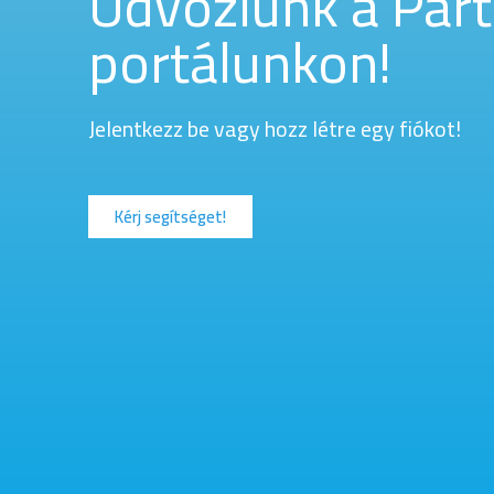
Üdvözlünk a Part
portálunkon!
Jelentkezz be vagy hozz létre egy fiókot!
Kérj segítséget!